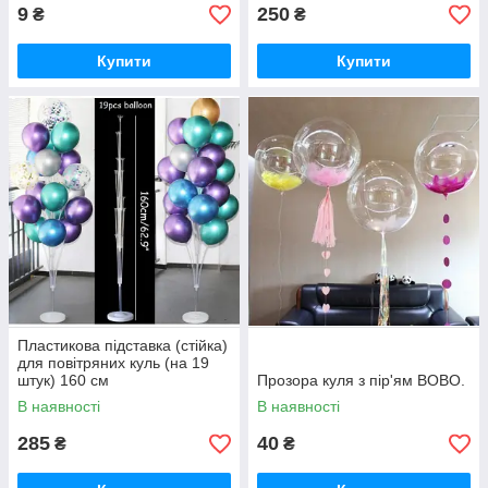
9
250
₴
₴
Купити
Купити
Пластикова підставка (стійка)
для повітряних куль (на 19
штук) 160 см
Прозора куля з пір'ям BOBO.
В наявності
В наявності
285
40
₴
₴