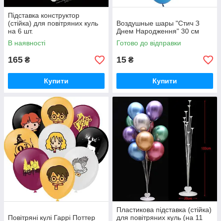
Підставка конструктор
(стійка) для повітряних куль
Воздушные шары "Стич З
на 6 шт.
Днем Народження" 30 см
В наявності
Готово до відправки
165
15
₴
₴
Купити
Купити
Пластикова підставка (стійка)
Повітряні кулі Гаррі Поттер
для повітряних куль (на 11