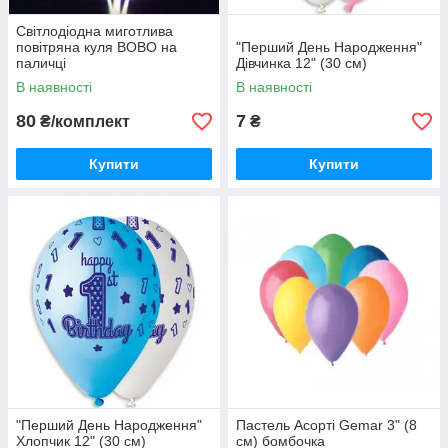
Світлодіодна миготлива
повітряна куля ВОВО на
"Перший День Народження"
паличці
Дівчинка 12" (30 см)
В наявності
В наявності
80
7
₴/комплект
₴
Купити
Купити
"Перший День Народження"
Пастель Асорті Gemar 3" (8
Хлопчик 12" (30 см)
см) бомбочка