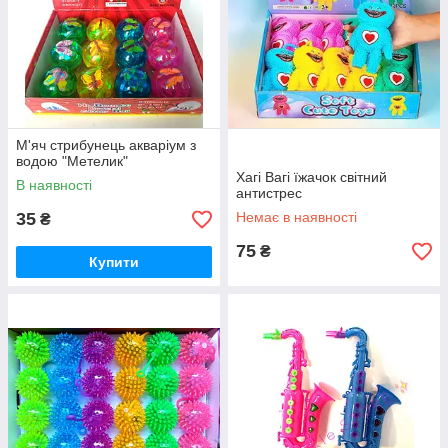
М'яч стрибунець акваріум з
водою "Метелик"
Хагі Вагі їжачок світний
В наявності
антистрес
35
Немає в наявності
₴
75
₴
Купити