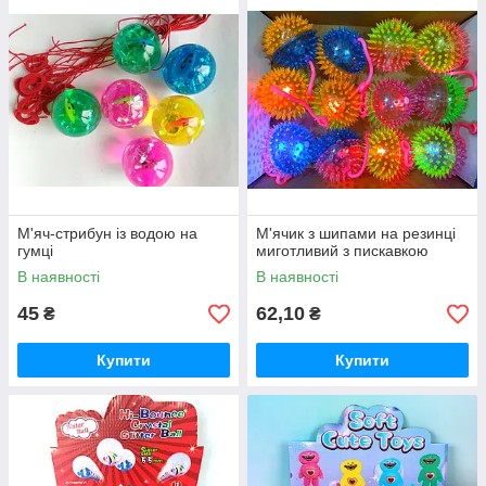
М'яч-стрибун із водою на
М'ячик з шипами на резинці
гумці
миготливий з пискавкою
В наявності
В наявності
45
62,10
₴
₴
Купити
Купити