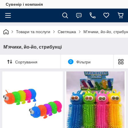
Сувенір і компанія
Товари та послуги
Светяшка
М'ячики, йо-йо, стрибун
М'ячики, йо-йо, стрибунці
Сортування
0
Фільтри