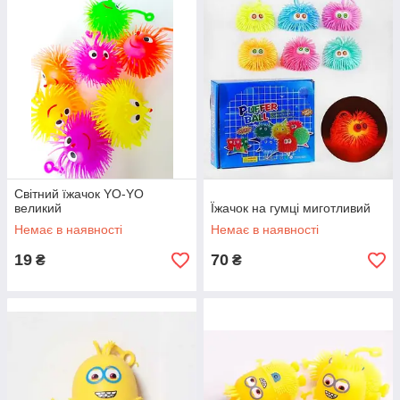
Світний їжачок YO-YO
великий
Їжачок на гумці миготливий
Немає в наявності
Немає в наявності
19
70
₴
₴