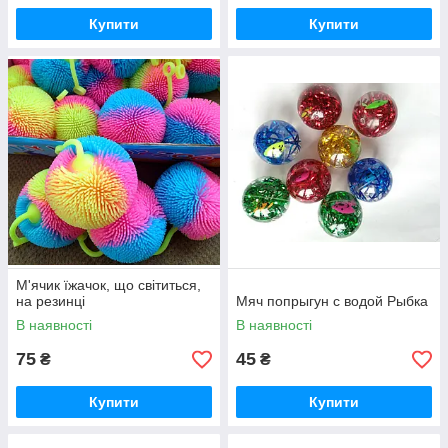
Купити
Купити
М'ячик їжачок, що світиться,
на резинці
Мяч попрыгун с водой Рыбка
В наявності
В наявності
75
45
₴
₴
Купити
Купити