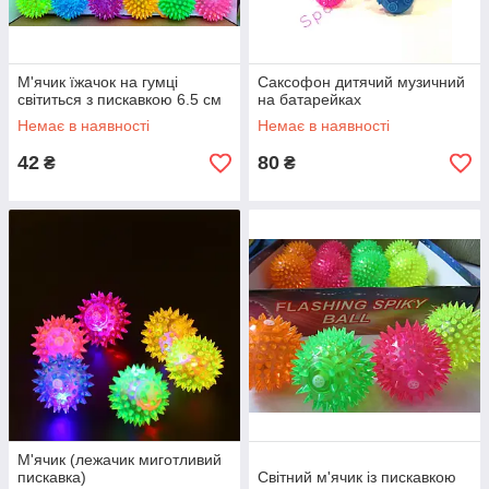
М'ячик їжачок на гумці
Саксофон дитячий музичний
світиться з пискавкою 6.5 см
на батарейках
Немає в наявності
Немає в наявності
42
80
₴
₴
М'ячик (лежачик миготливий
пискавка)
Світний м'ячик із пискавкою