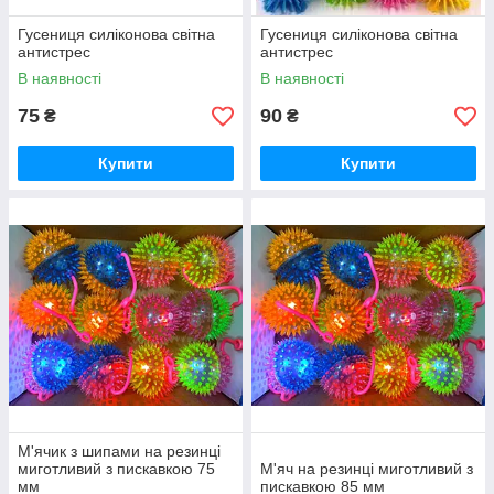
Гусениця силіконова світна
Гусениця силіконова світна
антистрес
антистрес
В наявності
В наявності
75
90
₴
₴
Купити
Купити
М'ячик з шипами на резинці
миготливий з пискавкою 75
М'яч на резинці миготливий з
мм
пискавкою 85 мм