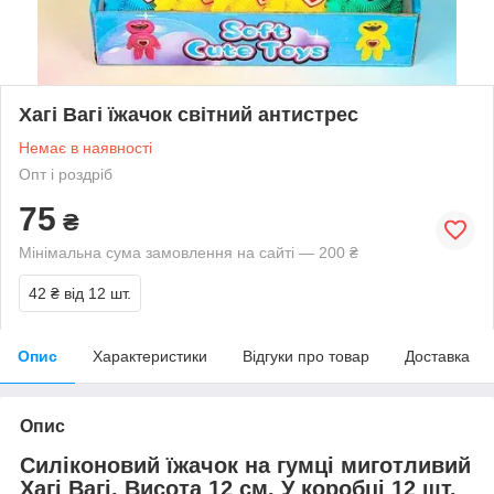
Хагі Вагі їжачок світний антистрес
Немає в наявності
Опт і роздріб
75
₴
Мінімальна сума замовлення на сайті — 200 ₴
42 ₴
від 12 шт.
Опис
Характеристики
Відгуки про товар
Доставка
Опис
Силіконовий їжачок на гумці миготливий
Хагі Вагі. Висота 12 см. У коробці 12 шт.