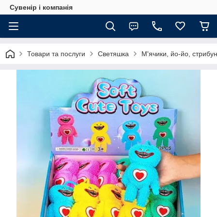
Сувенір і компанія
Товари та послуги
Светяшка
М'ячики, йо-йо, стрибун