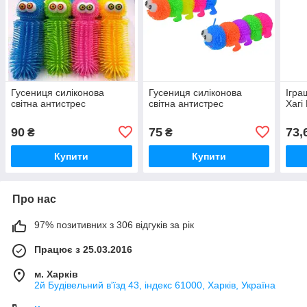
Гусениця силіконова
Гусениця силіконова
Ігра
світна антистрес
світна антистрес
Хагі 
90
75
73,
₴
₴
Купити
Купити
Про нас
97% позитивних з 306 відгуків за рік
Працює з 25.03.2016
м. Харків
2й Будівельний в'їзд 43, індекс 61000, Харків, Україна