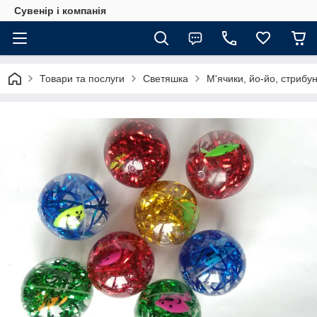
Сувенір і компанія
Товари та послуги
Светяшка
М'ячики, йо-йо, стрибун