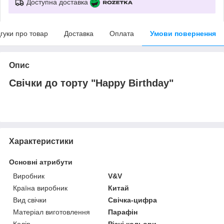
Доступна доставка
дгуки про товар
Доставка
Оплата
Умови повернення
Опис
Свічки до торту "Happy Birthday"
Характеристики
Основні атрибути
Виробник
V&V
Країна виробник
Китай
Вид свічки
Свічка-цифра
Матеріал виготовлення
Парафін
Колір
Різні кольори