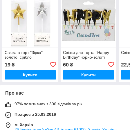
Свічка в торт "Зірка"
Свічки для торта "Happy
Свіч
золото, срібло
Birthday" чорно-золоті
19
60
22,
₴
₴
Купити
Купити
Про нас
97% позитивних з 306 відгуків за рік
Працює з 25.03.2016
м. Харків
2й Будівельний в'їзд 43, індекс 61000, Харків, Україна