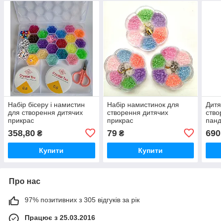
Набір бісеру і намистин
Набір намистинок для
Дитя
для створення дитячих
створення дитячих
ство
прикрас
прикрас
панд
358,80
79
690
₴
₴
Купити
Купити
Про нас
97% позитивних з 305 відгуків за рік
Працює з 25.03.2016