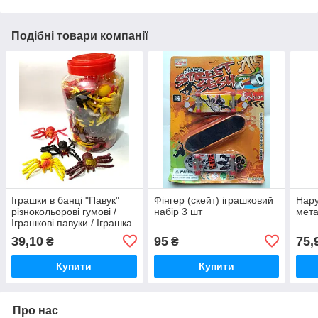
Подібні товари компанії
Іграшки в банці "Павук"
Фінгер (скейт) іграшковий
Нару
різнокольорові гумові /
набір 3 шт
мета
Іграшкові павуки / Іграшка
антистес
39,10
95
75,
₴
₴
Купити
Купити
Про нас