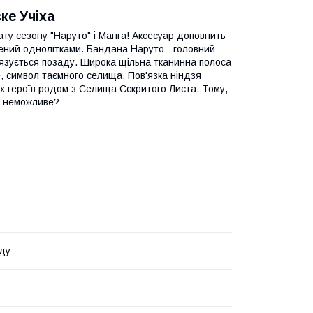
ке Учіха
ту сезону "Наруто" і Манга! Аксесуар доповнить
нений однолітками. Бандана Наруто - головний
в'язується позаду. Широка щільна тканинна полоса
е, символ таємного селища. Пов'язка ніндзя
х героїв родом з Селища Сскритого Листа. Тому,
сь неможливе?
ду