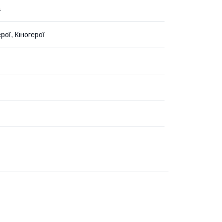
а
ерої, Кіногерої