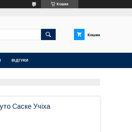
Кошик
Кошик
Н
ВІДГУКИ
уто Саске Учіха