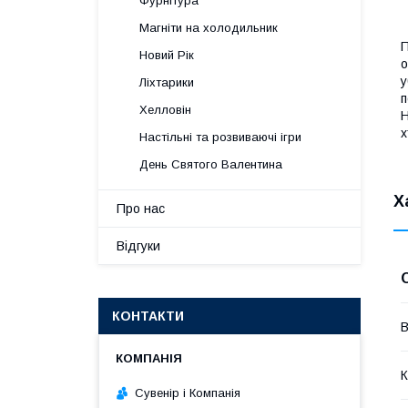
Фурнітура
Магніти на холодильник
П
Новий Рік
о
у
Ліхтарики
п
Хелловін
Н
х
Настільні та розвиваючі ігри
День Святого Валентина
Х
Про нас
Відгуки
КОНТАКТИ
В
К
Сувенір і Компанія