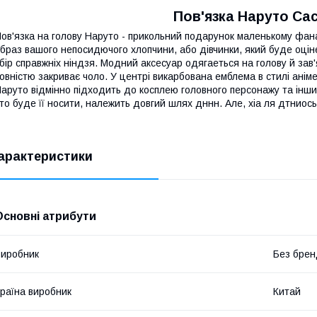
Пов'язка Наруто Сас
ов'язка на голову Наруто - прикольний подарунок маленькому фана
браз вашого непосидючого хлопчини, або дівчинки, який буде оці
бір справжніх ніндзя. Модний аксесуар одягаеться на голову й за
овністю закриває чоло. У центрі викарбована емблема в стилі анім
аруто відмінно підходить до косплею головного персонажу та інши
то буде її носити, належить довгий шлях дннн. Але, хіа ля дтнио
арактеристики
Основні атрибути
иробник
Без брен
раїна виробник
Китай