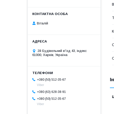
В
Т
Віталій
К
2й Будівельний в'їзд 43, індекс
61000, Харків, Україна
С
І
+380 (50) 512-35-67
Viber
+380 (63) 628-38-91
Ц
+380 (50) 512-35-67
Viber