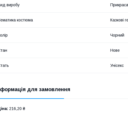
ид виробу
Прикрас
ематика костюма
Казкові г
олір
Чорний
Стан
Нове
тать
Унісекс
нформація для замовлення
іна:
216,20 ₴