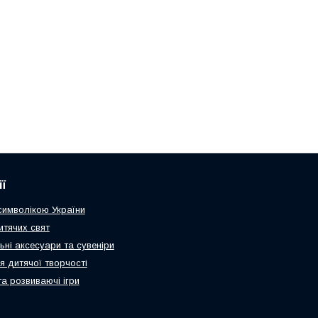
ї
 символікою України
итячих свят
ьні аксесуари та сувеніри
я дитячої творчості
та розвиваючі ігри