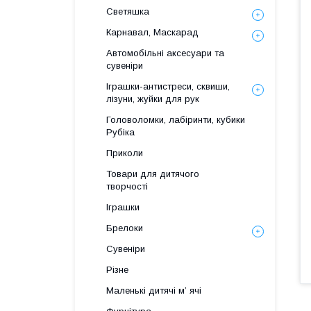
Светяшка
Карнавал, Маскарад
Автомобільні аксесуари та
сувеніри
Іграшки-антистреси, сквиши,
лізуни, жуйки для рук
Головоломки, лабіринти, кубики
Рубіка
Приколи
Товари для дитячого
творчості
Іграшки
Брелоки
Сувеніри
Різне
Маленькі дитячі м’ ячі