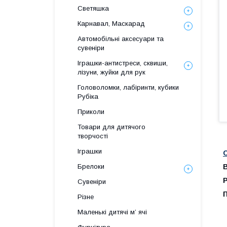
Светяшка
Карнавал, Маскарад
Автомобільні аксесуари та
сувеніри
Іграшки-антистреси, сквиши,
лізуни, жуйки для рук
Головоломки, лабіринти, кубики
Рубіка
Приколи
Товари для дитячого
творчості
Іграшки
Брелоки
В
Р
Сувеніри
Різне
Маленькі дитячі м’ ячі