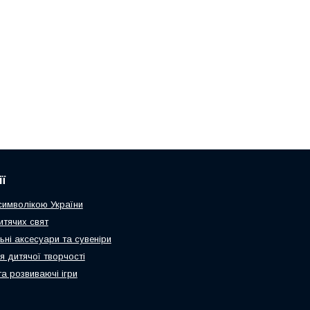
ї
 символікою України
итячих свят
ьні аксесуари та сувеніри
я дитячої творчості
та розвиваючі ігри