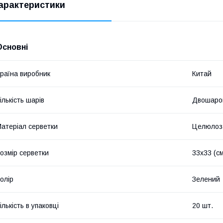
арактеристики
Основні
раїна виробник
Китай
ількість шарів
Двошаро
атеріал серветки
Целюлоз
озмір серветки
33х33 (с
олір
Зелений
ількість в упаковці
20 шт.