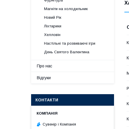
Фурнітура
Х
Магніти на холодильник
Новий Рік
Ліхтарики
Хелловін
К
Настільні та розвиваючі ігри
День Святого Валентина
К
Про нас
М
Відгуки
Р
КОНТАКТИ
К
К
Сувенір і Компанія