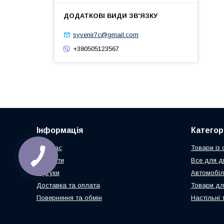
syvenir7c@gmail.com
+380505123567
Інформація
Категорі
Про нас
Товари із
Контакти
Все для д
Відгуки
Автомобіл
Доставка та оплата
Товари дл
Повернення та обмін
Настільні 