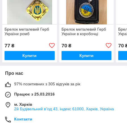
Брелок металевий Герб
Брелок металевий Герб
Брел
України ромб
України в коробочці
Укра
77
70
70
₴
₴
Купити
Купити
Про нас
97% позитивних з 305 відгуків за рік
Працює з 25.03.2016
м. Харків
2й Будівельний в'їзд 43, індекс 61000, Харків, Україна
Контакти