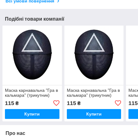
Всі умови повернення
Подібні товари компанії
Маска карнавальна "Гра в
Маска карнавальна "Гра в
Маск
кальмара" (трикутник)
кальмара" (трикутник)
каль
115
115
115
₴
₴
Купити
Купити
Про нас