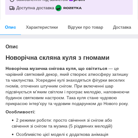
Доступна доставка
Опис
Характеристики
Відгуки про товар
Доставка
Опис
Новорічна скляна куля з гномами
Новорічна музична снігова куля, що світиться
— це
чарівний святковий декор, який створює атмосферу затишку
та чаклунства. Усередині кулі знаходяться фігурки веселих
гномів, оточених штучним снігом. При включенні шар
підсвічується м'яким світлом і програє мелодію, наповнюючи
будинок святковим настроєм. Така куля стане чудовою
прикрасою інтер'єру та чудовим подарунком до Нового року.
Особливості:
2 режими роботи: просто свічення зі снігом або
свічення зі снігом та музика (5 різдвяних мелодій)
Особливістю цієї моделі є додаткова анімація