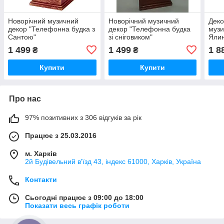
Новорічний музичний
Новорічний музичний
Деко
декор "Телефонна будка з
декор "Телефонна будка
музи
Сантою"
зі сніговиком"
Ялин
з LE
1 499
1 499
1 8
₴
₴
муз
Купити
Купити
Про нас
97% позитивних з 306 відгуків за рік
Працює з 25.03.2016
м. Харків
2й Будівельний в'їзд 43, індекс 61000, Харків, Україна
Контакти
Сьогодні працює з 09:00 до 18:00
Показати весь графік роботи