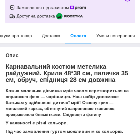
Замовлення під захистом
Доступна доставка
ідгуки про товар
Доставка
Оплата
Умови повернення
Опис
Карнавальний костюм метелика
райдужний. Крила 48*38 см, паличка 35
см, обруч, спідниця 28 см довжина
Кожна маленька дівчинка мріє часом перетвориться на
справжню фею — чарівницю. Наш набір допоможе
батькам у здійсненні дитячої мрії! О
знову крил —
металевий каркас, обтягнутий капроновою тканиною,
прикрашеною блискітками. Спідниця з фатину
У наявності є різні кольори.
Під час замовлення гуртом можливий мікс кольорів.