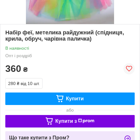
Набір феї, метелика райдужний (спідниця,
крила, обруч, чарівна паличка)
В наявності
Опт і роздріб
360
₴
280 ₴
від 10 шт.
Купити
або
Купити з
Що таке купити з Пром?