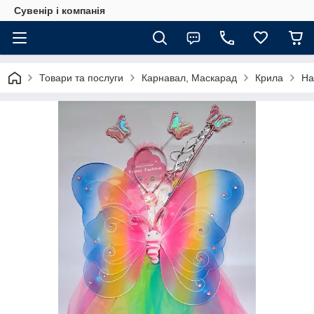
Сувенір і компанія
Товари та послуги
Карнавал, Маскарад
Крила
На