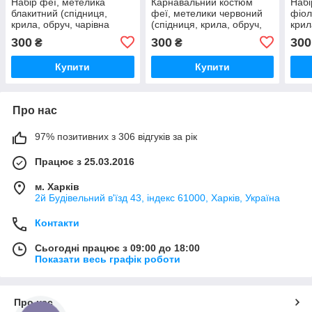
Набір феї, метелика
Карнавальний костюм
Набі
блакитний (спідниця,
феї, метелики червоний
фіол
крила, обруч, чарівна
(спідниця, крила, обруч,
крил
паличка)
чарівна паличка)
пали
300
300
300
₴
₴
Купити
Купити
Про нас
97% позитивних з 306 відгуків за рік
Працює з 25.03.2016
м. Харків
2й Будівельний в'їзд 43, індекс 61000, Харків, Україна
Контакти
Сьогодні працює з 09:00 до 18:00
Показати весь графік роботи
Про нас