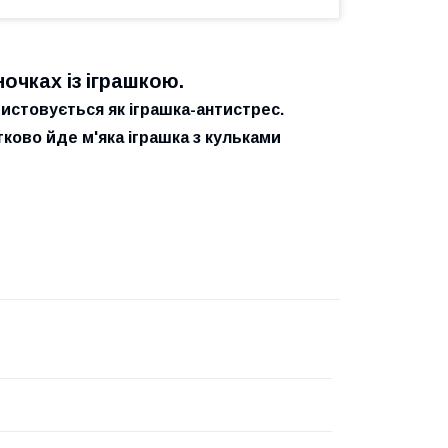
очках із іграшкою.
ристовується як іграшка-антистрес.
тково йде м'яка іграшка з кульками