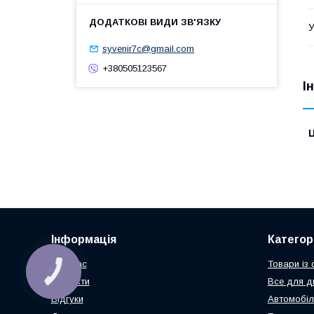
У
syvenir7c@gmail.com
+380505123567
І
Ц
Інформація
Категорі
Про нас
Товари із
КНОПКА
ЗВ'ЯЗКУ
Контакти
Все для д
Відгуки
Автомобіл