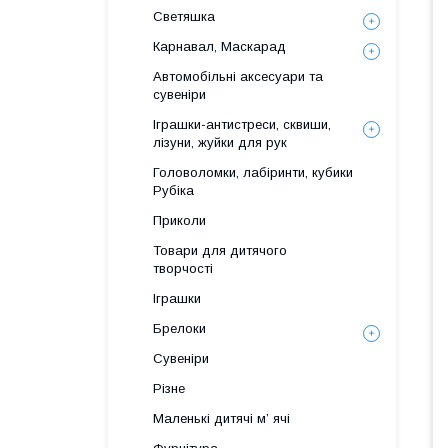
Светяшка
Карнавал, Маскарад
Автомобільні аксесуари та
сувеніри
Іграшки-антистреси, сквиши,
лізуни, жуйки для рук
Головоломки, лабіринти, кубики
Рубіка
Приколи
Товари для дитячого
творчості
Іграшки
Брелоки
Сувеніри
Різне
Маленькі дитячі м’ ячі