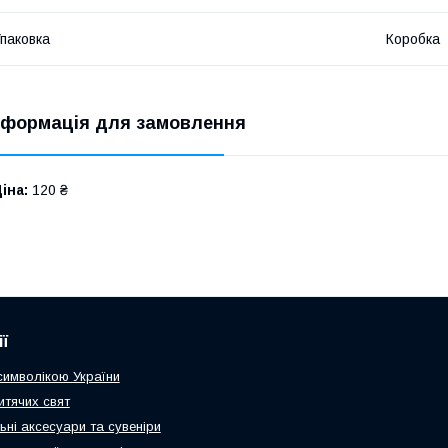
паковка
Коробка
нформація для замовлення
іна:
120 ₴
ї
 символікою України
итячих свят
ьні аксесуари та сувеніри