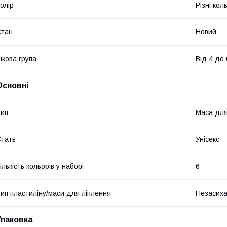
олір
Різні кол
Стан
Новий
ікова група
Від 4 до 
Основні
ип
Маса для
тать
Унісекс
ількість кольорів у наборі
6
ип пластиліну/маси для ліплення
Незасих
Упаковка