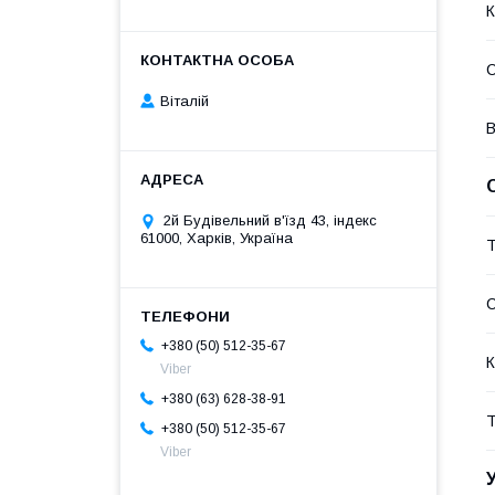
К
Віталій
В
2й Будівельний в'їзд 43, індекс
61000, Харків, Україна
Т
С
+380 (50) 512-35-67
К
Viber
+380 (63) 628-38-91
Т
+380 (50) 512-35-67
Viber