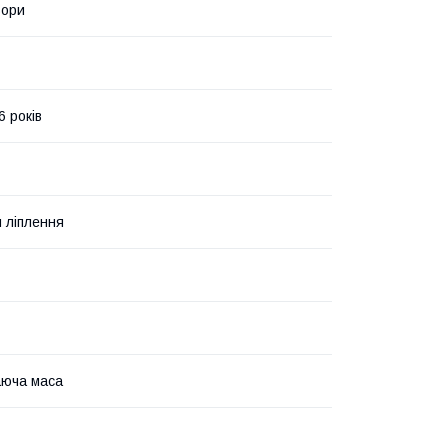
ьори
6 років
 ліплення
аюча маса