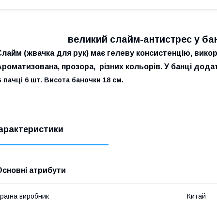
великий слайм-антистрес у бан
Слайм (жвачка для рук) має гелеву консистенцію, вико
Ароматизована, прозора, різних кольорів. У банці дода
 пачці 6 шт. Висота баночки 18 см.
арактеристики
Основні атрибути
раїна виробник
Китай