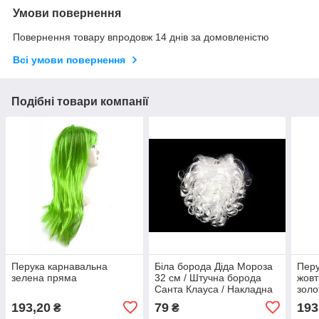
Умови повернення
Повернення товару впродовж 14 днів за домовленістю
Всі умови повернення
Подібні товари компанії
Перука карнавальна
Біла борода Діда Мороза
Перу
зелена пряма
32 см / Штучна борода
жовт
Санта Клауса / Накладна
золо
борода Святого Миколая
Перу
193,20
79
193
₴
₴