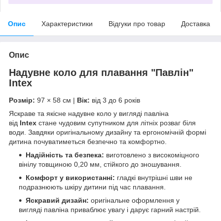
Опис
Характеристики
Відгуки про товар
Доставка
Опис
Надувне коло для плавання "Павлін"
Intex
Розмір:
97 × 58 см |
Вік:
від 3 до 6 років
Яскраве та якісне надувне коло у вигляді павліна
від
Intex
стане чудовим супутником для літніх розваг біля
води. Завдяки оригінальному дизайну та ергономічній формі
дитина почуватиметься безпечно та комфортно.
Надійність та безпека:
виготовлено з високоміцного
вінілу товщиною 0,20 мм, стійкого до зношування.
Комфорт у використанні:
гладкі внутрішні шви не
подразнюють шкіру дитини під час плавання.
Яскравий дизайн:
оригінальне оформлення у
вигляді павліна приваблює увагу і дарує гарний настрій.