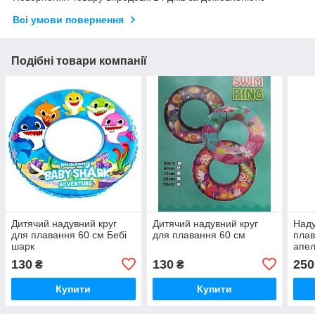
Всі умови повернення
Подібні товари компанії
Дитячий надувний круг
Дитячий надувний круг
Наду
для плавання 60 см Бебі
для плавання 60 см
пла
шарк
апел
130
130
250
₴
₴
Купити
Купити