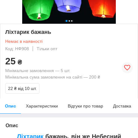
Ліхтарик бажань
Немає в наявності
Код: НФ908
Тільки опт
25
₴
Мінімальне замовлення — 5 шт.
Мінімальна сума замовлення на сайті — 200 ₴
22 ₴
від 10 шт.
Опис
Характеристики
Відгуки про товар
Доставка
Опис
Ліхтарик
бажань, він же Небесний