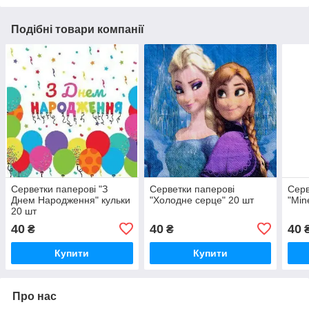
Подібні товари компанії
Серветки паперові "З
Серветки паперові
Серв
Днем Народження" кульки
"Холодне серце" 20 шт
"Min
20 шт
40
40
40
₴
₴
Купити
Купити
Про нас