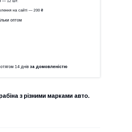
 — 12 шт.
лення на сайті — 200 ₴
ільки оптом
ротягом 14 днів
за домовленістю
абіна з різними марками авто.