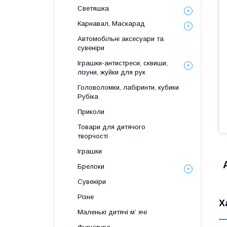
Светяшка
Карнавал, Маскарад
Автомобільні аксесуари та
сувеніри
Іграшки-антистреси, сквиши,
лізуни, жуйки для рук
Головоломки, лабіринти, кубики
Рубіка
Приколи
Товари для дитячого
творчості
Іграшки
Брелоки
Сувеніри
Різне
Х
Маленькі дитячі м’ ячі