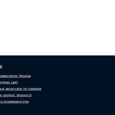
ї
 символікою України
итячих свят
ьні аксесуари та сувеніри
я дитячої творчості
та розвиваючі ігри