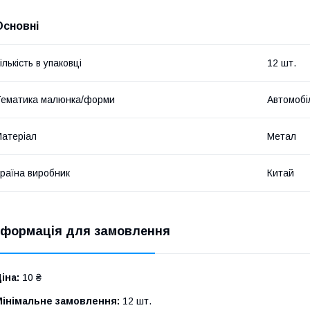
Основні
ількість в упаковці
12 шт.
ематика малюнка/форми
Автомобі
атеріал
Метал
раїна виробник
Китай
нформація для замовлення
іна:
10 ₴
Мінімальне замовлення:
12 шт.