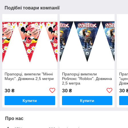
Подібні товари компанії
Прапорці, вимпели "Мінні
Прапорці вимпели
Прап
Маус". Довжина 2,5 метри
Роблокс "Roblox". Довжина
"щен
2,5 метра
Довж
30
30
30
₴
₴
Купити
Купити
Про нас