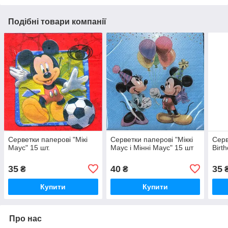
Подібні товари компанії
Серветки паперові "Мікі
Серветки паперові "Міккі
Серв
Маус" 15 шт.
Маус і Мінні Маус" 15 шт
Birt
35
40
35
₴
₴
Купити
Купити
Про нас