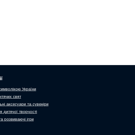
ї
 символікою України
итячих свят
ьні аксесуари та сувеніри
я дитячої творчості
та розвиваючі ігри