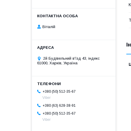
К
Т
Віталій
І
2й Будівельний в'їзд 43, індекс
61000, Харків, Україна
Ц
+380 (50) 512-35-67
Viber
+380 (63) 628-38-91
+380 (50) 512-35-67
Viber