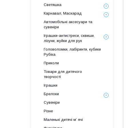
Светяшка
Карнавал, Маскарад
Автомобільні аксесуари та
сувеніри
Іграшки-антистреси, сквиши,
лізуни, жуйки для рук
Головоломки, лабіринти, кубики
Рубіка
Приколи
Товари для дитячого
творчості
Іграшки
Брелоки
Сувеніри
Різне
Маленькі дитячі м’ ячі