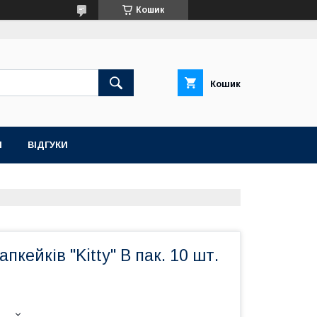
Кошик
Кошик
Н
ВІДГУКИ
пкейків "Kitty" В пак. 10 шт.