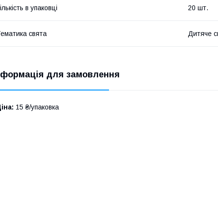
ількість в упаковці
20 шт.
ематика свята
Дитяче с
нформація для замовлення
іна:
15 ₴/упаковка