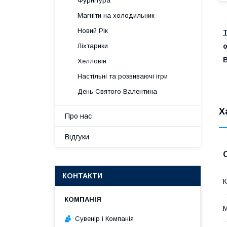
Фурнітура
Магніти на холодильник
Новий Рік
Т
о
Ліхтарики
В
Хелловін
Настільні та розвиваючі ігри
День Святого Валентина
Х
Про нас
Відгуки
КОНТАКТИ
К
М
Сувенір і Компанія