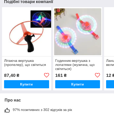
Подібні товари компанії
Літаюча вертушка
Годинник-вертушка з
Ланц
(пропелер), що світиться
лопатями (музична, що
вели
світиться)
87,40
161
12
₴
₴
Купити
Купити
Про нас
97% позитивних з 302 відгуків за рік