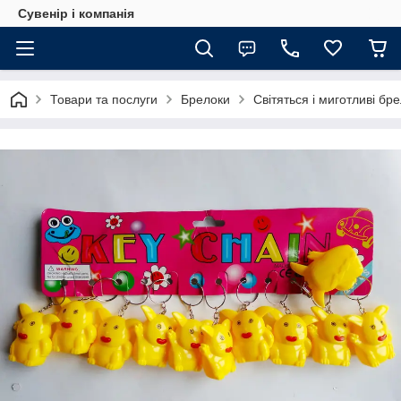
Сувенір і компанія
Товари та послуги
Брелоки
Світяться і миготливі бр