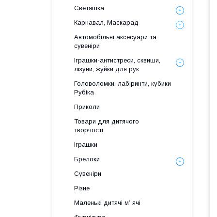
Светяшка
Карнавал, Маскарад
Автомобільні аксесуари та
сувеніри
Іграшки-антистреси, сквиши,
лізуни, жуйки для рук
Головоломки, лабіринти, кубики
Рубіка
Приколи
Товари для дитячого
творчості
Іграшки
Брелоки
Сувеніри
Різне
Маленькі дитячі м’ ячі