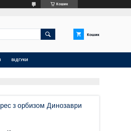
Кошик
Кошик
Н
ВІДГУКИ
трес з орбизом Динозаври