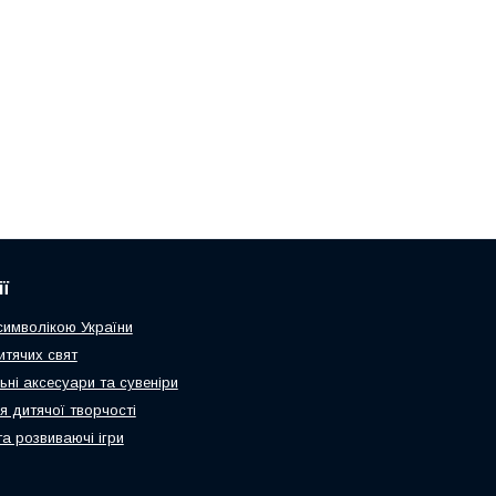
ї
 символікою України
итячих свят
ьні аксесуари та сувеніри
я дитячої творчості
та розвиваючі ігри