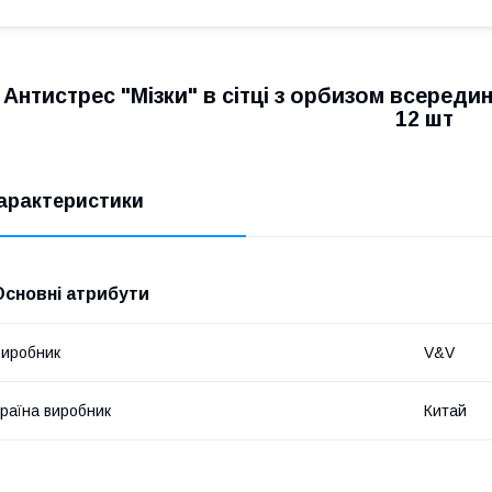
Антистрес "Мізки" в сітці з орбизом всередин
12 шт
арактеристики
Основні атрибути
иробник
V&V
раїна виробник
Китай