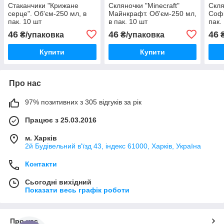
Стаканчики "Крижане
Скляночки "Minecraft"
Скля
серце". Об'єм-250 мл, в
Майнкрафт. Об'єм-250 мл,
Софі
пак. 10 шт
в пак. 10 шт
пак.
46
46
46
₴/упаковка
₴/упаковка
₴
Купити
Купити
Про нас
97% позитивних з 305 відгуків за рік
Працює з 25.03.2016
м. Харків
2й Будівельний в'їзд 43, індекс 61000, Харків, Україна
Контакти
Сьогодні вихідний
Показати весь графік роботи
Про нас