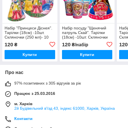
Набір "Принцеси Діснея".
Набір посуду "Щенячий
Набі
Тарілки (18см) -10шт.
патруль Скай". Тарілки
Тарі
Скляночки (250 мл)- 10
(18см) -10шт. Скляночки
Скля
шт. Ковпачки (16см) -10 шт
(250 мл)- 10 шт. Ковпачки
шт. 
120
120
120
₴
₴/набір
(16см) -10 шт
Купити
Купити
Про нас
97% позитивних з 305 відгуків за рік
Працює з 25.03.2016
м. Харків
2й Будівельний в'їзд 43, індекс 61000, Харків, Україна
Контакти